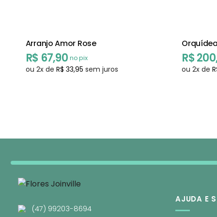
Arranjo Amor Rose
Orquídea
R$
67,90
R$
200
no pix
ou
2
x de
R$
33,95
sem juros
ou
2
x de
R
AJUDA E 
(47) 99203-8694