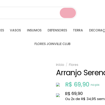
RES
VASOS
INSUMOS
DEFENSORES
TERRA
DECORA
FLORES JOINVILLE CLUB
Início
/
Flores
Arranjo Seren
R$
69,90
no pix
69,90
R$
Ou
2
x de
R$
34,95
sem 