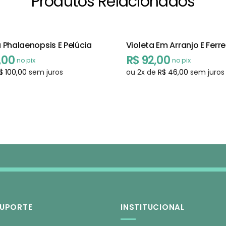
Produtos Relacionados
 Phalaenopsis E Pelúcia
Violeta Em Arranjo E Ferr
,00
R$
92,00
no pix
no pix
$
100,00
sem juros
ou
2
x de
R$
46,00
sem juros
SUPORTE
INSTITUCIONAL