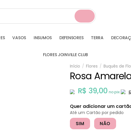
RES
VASOS
INSUMOS
DEFENSORES
TERRA
DECORA
FLORES JOINVILLE CLUB
Início
/
Flores
/
Buquês de Flo
Rosa Amarela 
R$
39,00
no pix
Quer adicionar um cart
Até um Cartão por pedido
SIM
NÃO