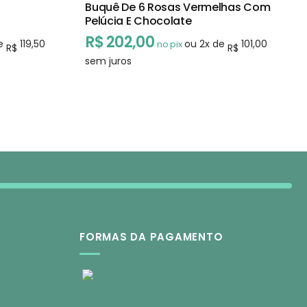
Buquê De 6 Rosas Vermelhas Com
Pelúcia E Chocolate
R$
202,00
de
119,50
ou
2
x de
101,00
no pix
R$
R$
sem juros
FORMAS DA PAGAMENTO