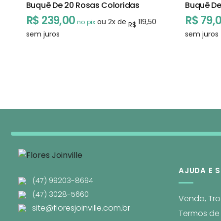
Buquê De 20 Rosas Coloridas
Buquê De
R$
239,00
R$
79,
ou
2
x de
119,50
no pix
R$
sem juros
sem juros
AJUDA E 
(47) 99203-8694
(47) 3028-5660
Venda, Tr
site@floresjoinville.com.br
Termos de