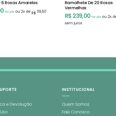
 6 Rosas Amarelas
Ramalhete De 20 Rosas
Vermelhas
00
ou
2
x de
39,50
no pix
R$
R$
239,00
ou
2
x 
no pix
sem juros
SUPORTE
INSTITUCIONAL
oca e Devolução
Quem Somos
 Uso
Fale Conosco