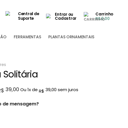
Central de
Carrinho
Entrar ou
Suporte
Cadastrar
R$
0,00
ÇÃO
FERRAMENTAS
PLANTAS ORNAMENTAIS
res
Solitária
39,00
Ou
1
x de
39,00
sem juros
R$
R$
ão de mensagem?